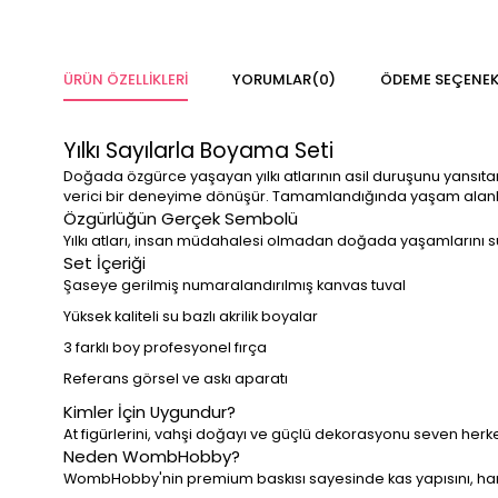
ÜRÜN ÖZELLIKLERI
YORUMLAR
(0)
ÖDEME SEÇENEK
Yılkı Sayılarla Boyama Seti
Doğada özgürce yaşayan yılkı atlarının asil duruşunu yansı
verici bir deneyime dönüşür. Tamamlandığında yaşam alanları
Özgürlüğün Gerçek Sembolü
Yılkı atları, insan müdahalesi olmadan doğada yaşamlarını sürd
Set İçeriği
Şaseye gerilmiş numaralandırılmış kanvas tuval
Yüksek kaliteli su bazlı akrilik boyalar
3 farklı boy profesyonel fırça
Referans görsel ve askı aparatı
Kimler İçin Uygundur?
At figürlerini, vahşi doğayı ve güçlü dekorasyonu seven herk
Neden WombHobby?
WombHobby'nin premium baskısı sayesinde kas yapısını, hareke