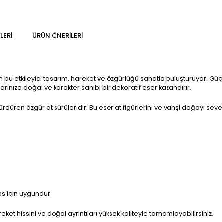
LERI
ÜRÜN ÖNERILERI
tan bu etkileyici tasarım, hareket ve özgürlüğü sanatla buluşturuyor
nıza doğal ve karakter sahibi bir dekoratif eser kazandırır.
üren özgür at sürüleridir. Bu eser at figürlerini ve vahşi doğayı seven 
es için uygundur.
t hissini ve doğal ayrıntıları yüksek kaliteyle tamamlayabilirsiniz.