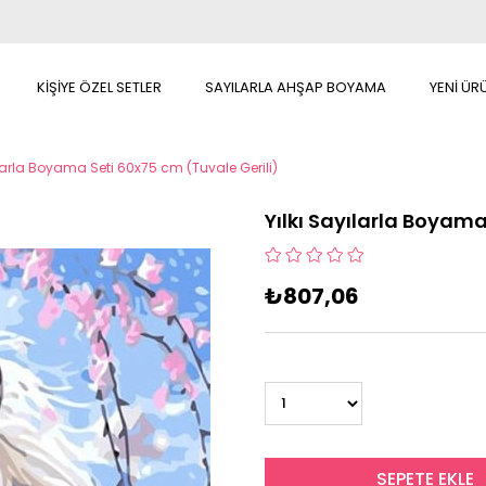
KİŞİYE ÖZEL SETLER
SAYILARLA AHŞAP BOYAMA
YENİ ÜR
ılarla Boyama Seti 60x75 cm (Tuvale Gerili)
Yılkı Sayılarla Boyama
₺807,06