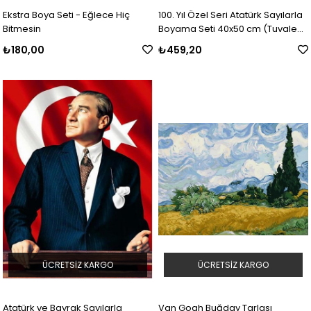
Ekstra Boya Seti - Eğlece Hiç
100. Yıl Özel Seri Atatürk Sayılarla
Bitmesin
Boyama Seti 40x50 cm (Tuvale
Gerili)
₺180,00
₺459,20
ÜCRETSIZ KARGO
ÜCRETSIZ KARGO
Atatürk ve Bayrak Sayılarla
Van Gogh Buğday Tarlası