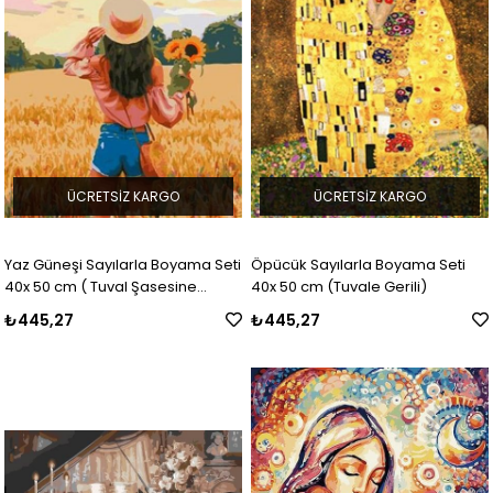
ÜCRETSIZ KARGO
ÜCRETSIZ KARGO
Yaz Güneşi Sayılarla Boyama Seti
Öpücük Sayılarla Boyama Seti
40x 50 cm ( Tuval Şasesine
40x 50 cm (Tuvale Gerili)
Gerili)
₺445,27
₺445,27