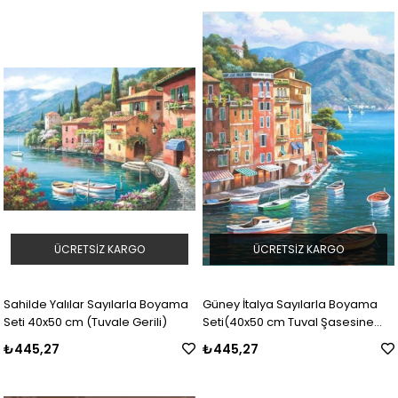
ÜCRETSIZ KARGO
ÜCRETSIZ KARGO
Sahilde Yalılar Sayılarla Boyama
Güney İtalya Sayılarla Boyama
Seti 40x50 cm (Tuvale Gerili)
Seti(40x50 cm Tuval Şasesine
Gerili)
₺445,27
₺445,27