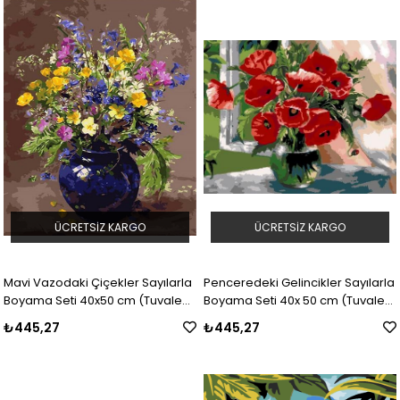
ÜCRETSIZ KARGO
ÜCRETSIZ KARGO
Mavi Vazodaki Çiçekler Sayılarla
Penceredeki Gelincikler Sayılarla
Boyama Seti 40x50 cm (Tuvale
Boyama Seti 40x 50 cm (Tuvale
Gerili) - Womb Hobby
Gerili)
₺445,27
₺445,27