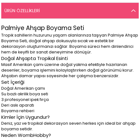
ÜRÜN ÖZELLIKLERI
Palmiye Ahşap Boyama Seti
Tropik sahillerin huzurunu yaşam alanlarınıza taşıyan Palmiye Ahşap
Boyama Seti, doğal ahşap dokusuyla sıcak ve estetik bir
dekorasyon oluşturmanızı sağlar. Boyama süreci hem dinlendirici
hem de keyifli bir sanat deneyimine dönüşür.
Doğal Ahşapta Tropikal Esinti
Masif Amerikan çamı üzerine doğal yakma efektiyle hazırlanan
desenler, boyama işlemini kolaylaştırırken doğal görünümü korur.
Ahşabın damar yapısı sayesinde her çalışma benzersizdir.
Set İçeriği
Doğal Amerikan çamı
Su bazlı akrilik boya seti
3 profesyonel ipek fırça
Deri askı aparatı
Boyama rehberi
Kimler İçin Uygundur?
Deniz, yaz ve tropikal dekorasyon seven herkes için ideal bir ahşap
boyama setidir.
Neden WombHobby?