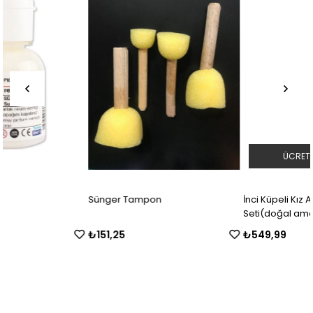
ÜCRETSIZ KARGO
Sünger Tampon
İnci Küpeli Kız Ahşap Boyama
Seti(doğal amerikan çamı 19 cm
çap 2.5 cm kalınlık)
₺151,25
₺549,99