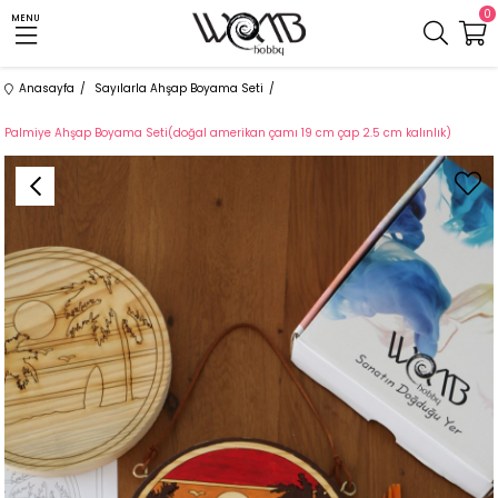
0
MENU
Anasayfa
Sayılarla Ahşap Boyama Seti
Palmiye Ahşap Boyama Seti(doğal amerikan çamı 19 cm çap 2.5 cm kalınlık)