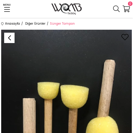
0
MENU
Anasayfa
Diğer Ürünler
Sünger Tampon