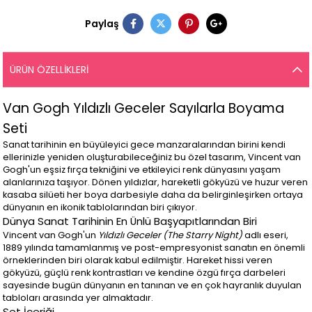
Paylaş
ÜRÜN ÖZELLIKLERI
Van Gogh Yıldızlı Geceler Sayılarla Boyama
Seti
Sanat tarihinin en büyüleyici gece manzaralarından birini kendi
ellerinizle yeniden oluşturabileceğiniz bu özel tasarım, Vincent van
Gogh'un eşsiz fırça tekniğini ve etkileyici renk dünyasını yaşam
alanlarınıza taşıyor. Dönen yıldızlar, hareketli gökyüzü ve huzur veren
kasaba silüeti her boya darbesiyle daha da belirginleşirken ortaya
dünyanın en ikonik tablolarından biri çıkıyor.
Dünya Sanat Tarihinin En Ünlü Başyapıtlarından Biri
Vincent van Gogh'un
Yıldızlı Geceler (The Starry Night)
adlı eseri,
1889 yılında tamamlanmış ve post-empresyonist sanatın en önemli
örneklerinden biri olarak kabul edilmiştir. Hareket hissi veren
gökyüzü, güçlü renk kontrastları ve kendine özgü fırça darbeleri
sayesinde bugün dünyanın en tanınan ve en çok hayranlık duyulan
tabloları arasında yer almaktadır.
Set İçeriği