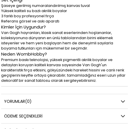
Şaseye gerilmiş numaralandırılmış kanvas tuval
Yüksek kaliteli su bazlı akrilik boyalar
3 farklı boy profesyonel fırça
Referans görsel ve askı aparatı
Kimler İçin Uygundur?
Van Gogh hayranları, klasik sanat eserlerinden hoşlananlar,
koleksiyonuna dünyanın en ünlü tablolarından birini eklemek
isteyenler ve hem yeni başlayan hem de deneyimli sayılarla
boyama tutkunları için mükemmel bir seçimdir.
Neden WombHobby?
Premium baskı teknolojisi, yüksek pigmentli akrilik boyalar ve
detayları koruyan kaliteli kanvası sayesinde Van Gogh'un
karakteristik fırça etkisini, gökyüzündeki hareket hissini ve canlı renk
geçişlerini keyifle ortaya çıkarabilir; tamamladığınız eseri uzun yıllar
dekoratif bir sanat tablosu olarak sergileyebilirsiniz.
YORUMLAR
(0)
ÖDEME SEÇENEKLERI