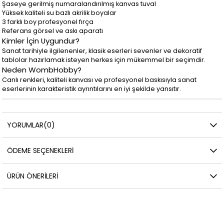
Şaseye gerilmiş numaralandırılmış kanvas tuval
Yüksek kaliteli su bazlı akrilik boyalar
3 farklı boy profesyonel fırça
Referans görsel ve askı aparatı
Kimler İçin Uygundur?
Sanat tarihiyle ilgilenenler, klasik eserleri sevenler ve dekoratif
tablolar hazırlamak isteyen herkes için mükemmel bir seçimdir.
Neden WombHobby?
Canlı renkleri, kaliteli kanvası ve profesyonel baskısıyla sanat
eserlerinin karakteristik ayrıntılarını en iyi şekilde yansıtır.
YORUMLAR
(0)
ÖDEME SEÇENEKLERI
ÜRÜN ÖNERILERI