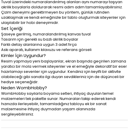
Tuval üzerindeki numaralandırılmış alanları aynı numarayı taşıyan
akrilik boyalarla doldurarak resmi adım adım tamamlayabilirsiniz.
Çizim deneyimi gerektirmeyen bu yöntem, günlük rutinden
uzaklaşmak ve kendi emeğinizle bir tablo oluşturmak isteyenler için
ulaşılabilir bir hobi deneyimidir.
Set İçeriği
Şaseye gerilmiş, numaralandırılmış kanvas tuval
Tasarım için gerekli su bazlı akrilik boyalar
Farklı detay alanlarına uygun 3 adet fırça
Askı aparatı, kullanım kılavuzu ve referans görseli
Kimler İçin Uygundur?
Resim yapmaya yeni başlayanlar, ekran başında geçirilen zamana
yaratıcı bir mola vermek isteyenler ve el emeğiyle dekoratif bir eser
hazırlamayı sevenler için uygundur. Kendiniz için keyifli bir aktivite
olabileceği gibi sanata ilgi duyan sevdikleriniz için de düşünceli bir
hediye seçeneğidir.
Neden WombHobby?
WombHobby sayılarla boyama setleri, ihtiyaç duyulan temel
malzemeleri tek pakette sunar. Numaraları takip ederek kendi
hızınızda ilerleyebilir, tamamladığınız tabloyu ek bir sanat
malzemesine ihtiyaç duymadan yaşam alanınızda
sergileyebilirsiniz.