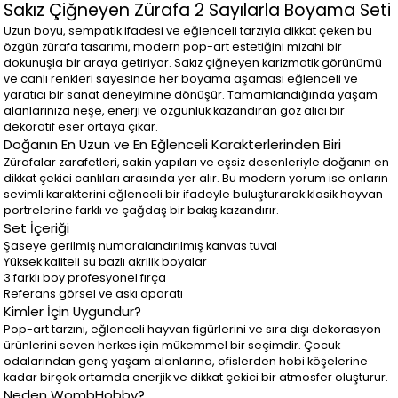
Sakız Çiğneyen Zürafa 2 Sayılarla Boyama Seti
Uzun boyu, sempatik ifadesi ve eğlenceli tarzıyla dikkat çeken bu
özgün zürafa tasarımı, modern pop-art estetiğini mizahi bir
dokunuşla bir araya getiriyor. Sakız çiğneyen karizmatik görünümü
ve canlı renkleri sayesinde her boyama aşaması eğlenceli ve
yaratıcı bir sanat deneyimine dönüşür. Tamamlandığında yaşam
alanlarınıza neşe, enerji ve özgünlük kazandıran göz alıcı bir
dekoratif eser ortaya çıkar.
Doğanın En Uzun ve En Eğlenceli Karakterlerinden Biri
Zürafalar zarafetleri, sakin yapıları ve eşsiz desenleriyle doğanın en
dikkat çekici canlıları arasında yer alır. Bu modern yorum ise onların
sevimli karakterini eğlenceli bir ifadeyle buluşturarak klasik hayvan
portrelerine farklı ve çağdaş bir bakış kazandırır.
Set İçeriği
Şaseye gerilmiş numaralandırılmış kanvas tuval
Yüksek kaliteli su bazlı akrilik boyalar
3 farklı boy profesyonel fırça
Referans görsel ve askı aparatı
Kimler İçin Uygundur?
Pop-art tarzını, eğlenceli hayvan figürlerini ve sıra dışı dekorasyon
ürünlerini seven herkes için mükemmel bir seçimdir. Çocuk
odalarından genç yaşam alanlarına, ofislerden hobi köşelerine
kadar birçok ortamda enerjik ve dikkat çekici bir atmosfer oluşturur.
Neden WombHobby?