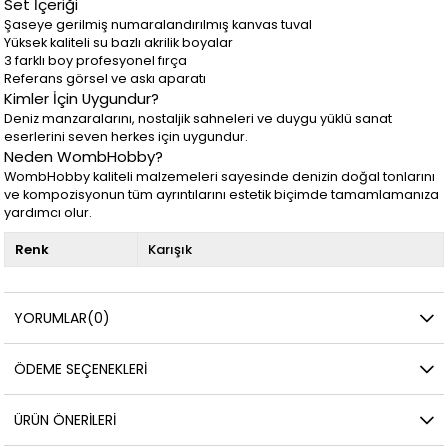
Set İçeriği
Şaseye gerilmiş numaralandırılmış kanvas tuval
Yüksek kaliteli su bazlı akrilik boyalar
3 farklı boy profesyonel fırça
Referans görsel ve askı aparatı
Kimler İçin Uygundur?
Deniz manzaralarını, nostaljik sahneleri ve duygu yüklü sanat
eserlerini seven herkes için uygundur.
Neden WombHobby?
WombHobby kaliteli malzemeleri sayesinde denizin doğal tonlarını
ve kompozisyonun tüm ayrıntılarını estetik biçimde tamamlamanıza
yardımcı olur.
Renk
Karışık
YORUMLAR
(0)
ÖDEME SEÇENEKLERI
ÜRÜN ÖNERILERI