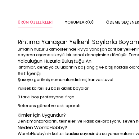
ÜRÜN ÖZELLIKLERI
YORUMLAR
(0)
ÖDEME SEÇENEK
Rıhtıma Yanaşan Yelkenli Sayılarla Boyam
Limanın huzurlu atmosferinde kıyıya yanaşan zarif bir yelkenli
boyama aşaması keyifli bir sanat deneyimine dönüşür. Tamam
Yolculuğun Huzurla Buluştuğu An
Rıhtımlar, deniz yolculuklarının başlangıç ve bitiş noktası ol
Set İçeriği
Şaseye gerilmiş numaralandırılmış kanvas tuval
Yüksek kaliteli su bazlı akrilik boyalar
3 farklı boy profesyonel fırça
Referans görsel ve askı aparatı
Kimler İçin Uygundur?
Deniz manzaralarını, tekneleri ve klasik dekorasyonu seven h
Neden WombHobby?
WombHobby'nin kaliteli baskısı sayesinde su yansımalarını ve 