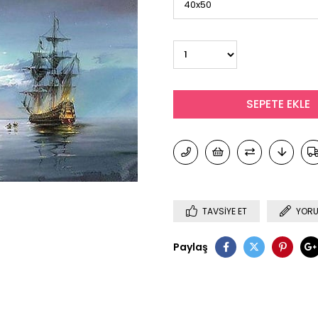
TAVSIYE ET
YORU
Paylaş