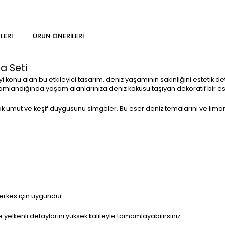
LERI
ÜRÜN ÖNERILERI
a Seti
yi konu alan bu etkileyici tasarım, deniz yaşamının sakinliğini estetik 
landığında yaşam alanlarınıza deniz kokusu taşıyan dekoratif bir ese
arak umut ve keşif duygusunu simgeler. Bu eser deniz temalarını ve liman
erkes için uygundur.
yelkenli detaylarını yüksek kaliteyle tamamlayabilirsiniz.