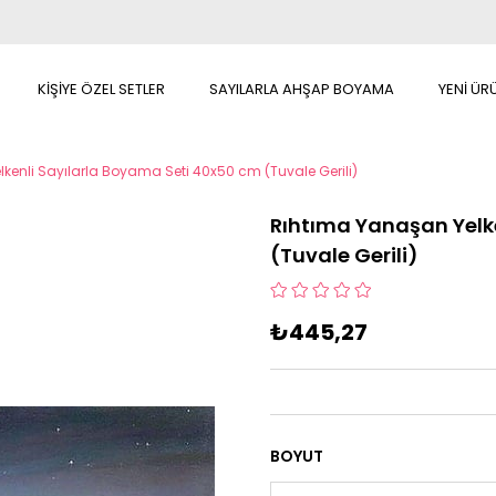
KİŞİYE ÖZEL SETLER
SAYILARLA AHŞAP BOYAMA
YENİ ÜR
kenli Sayılarla Boyama Seti 40x50 cm (Tuvale Gerili)
Rıhtıma Yanaşan Yelk
(Tuvale Gerili)
₺445,27
BOYUT