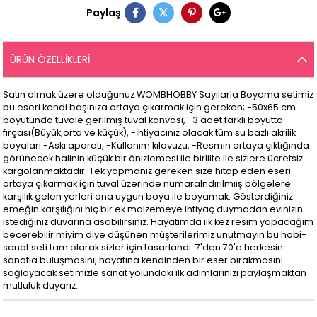
Paylaş
ÜRÜN ÖZELLIKLERI
Satın almak üzere olduğunuz WOMBHOBBY Sayılarla Boyama setimiz
bu eseri kendi başınıza ortaya çıkarmak için gereken; -50x65 cm
boyutunda tuvale gerilmiş tuval kanvası, -3 adet farklı boyutta
fırçası(Büyük,orta ve küçük), -İhtiyacınız olacak tüm su bazlı akrilik
boyaları -Askı aparatı, -Kullanım kılavuzu, -Resmin ortaya çıktığında
görünecek halinin küçük bir önizlemesi ile birlilte ile sizlere ücretsiz
kargolanmaktadır. Tek yapmanız gereken size hitap eden eseri
ortaya çıkarmak için tuval üzerinde numaralndırılmıış bölgelere
karşılık gelen yerleri ona uygun boya ile boyamak. Gösterdiğiniz
emeğin karşılığını hiç bir ek malzemeye ihtiyaç duymadan evinizin
istediğiniz duvarına asabilirsiniz. Hayatımda ilk kez resim yapacağım
becerebilir miyim diye düşünen müşterilerimiz unutmayın bu hobi-
sanat seti tam olarak sizler için tasarlandı. 7'den 70'e herkesin
sanatla buluşmasını, hayatına kendinden bir eser bırakmasını
sağlayacak setimizle sanat yolundaki ilk adımlarınızı paylaşmaktan
mutluluk duyarız.