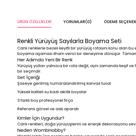
ÜRÜN ÖZELLIKLERI
YORUMLAR
(0)
ÖDEME SEÇENEK
Renkli Yürüyüş Sayılarla Boyama Seti
Canlı renklerle bezeli keyifli bir yürüyüş rotasını konu alan 
boyama aşaması ilham verici bir deneyime dönüşür. Tamamlan
Her Adımda Yeni Bir Renk
Yürüyüş yolları yalnızca bir rota değil, aynı zamanda keşif v
bir seçimdir.
Set İçeriği
Şaseye gerilmiş numaralandırılmış kanvas tuval
Yüksek kaliteli su bazlı akrilik boyalar
3 farklı boy profesyonel fırça
Referans görsel ve askı aparatı
Kimler İçin Uygundur?
Canlı renkleri, doğa yürüyüşlerini ve enerjik dekorasyonu se
Neden WombHobby?