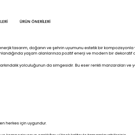
LERI
ÜRÜN ÖNERILERI
bu enerjik tasarım, doğanın ve şehrin uyumunu estetik bir kompozisyonla 
dığında yaşam alanlarınıza pozitif enerji ve modern bir dekoratif d
e farkındalık yolculuğunun da simgesidir. Bu eser renkli manzaraları ve
ven herkes için uygundur.