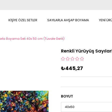
KİŞİYE ÖZEL SETLER
SAYILARLA AHŞAP BOYAMA
YENİ ÜR
arla Boyama Seti 40x 50 cm (Tuvale Gerili)
Renkli Yürüyüş Sayıla
₺445,27
BOYUT