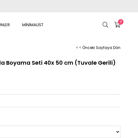
0
ÜNLER
MİNİMALİST
< < Önceki Sayfaya Dön
rla Boyama Seti 40x 50 cm (Tuvale Gerili)