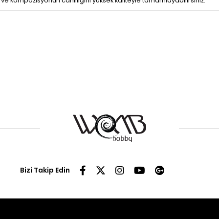
 kompozisyonun canlılığını yüksek kaliteyle tamamlayabilirsiniz.
Bizi Takip Edin