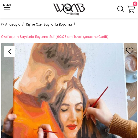
0
MENU
Anasayfa
Kişiye Özel Sayılarla Boyama
Özel Yapım Sayılarla Boyama Seti(60x75 cm Tuval Şasesine Gerili)