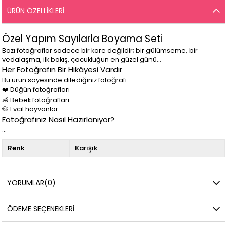
ÜRÜN ÖZELLIKLERI
Özel Yapım Sayılarla Boyama Seti
Bazı fotoğraflar sadece bir kare değildir; bir gülümseme, bir
vedalaşma, ilk bakış, çocukluğun en güzel günü...
Her Fotoğrafın Bir Hikâyesi Vardır
Bu ürün sayesinde dilediğiniz fotoğrafı...
❤️ Düğün fotoğrafları
👶 Bebek fotoğrafları
🐶 Evcil hayvanlar
Fotoğrafınız Nasıl Hazırlanıyor?
...
Renk
Karışık
YORUMLAR
(0)
ÖDEME SEÇENEKLERI