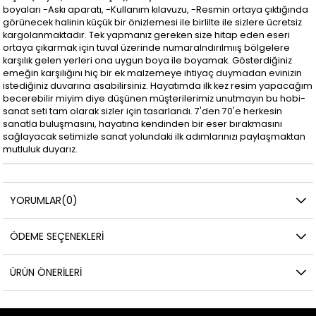
boyaları -Askı aparatı, -Kullanım kılavuzu, -Resmin ortaya çıktığında
görünecek halinin küçük bir önizlemesi ile birlilte ile sizlere ücretsiz
kargolanmaktadır. Tek yapmanız gereken size hitap eden eseri
ortaya çıkarmak için tuval üzerinde numaralndırılmıış bölgelere
karşılık gelen yerleri ona uygun boya ile boyamak. Gösterdiğiniz
emeğin karşılığını hiç bir ek malzemeye ihtiyaç duymadan evinizin
istediğiniz duvarına asabilirsiniz. Hayatımda ilk kez resim yapacağım
becerebilir miyim diye düşünen müşterilerimiz unutmayın bu hobi-
sanat seti tam olarak sizler için tasarlandı. 7'den 70'e herkesin
sanatla buluşmasını, hayatına kendinden bir eser bırakmasını
sağlayacak setimizle sanat yolundaki ilk adımlarınızı paylaşmaktan
mutluluk duyarız.
YORUMLAR
(0)
ÖDEME SEÇENEKLERI
ÜRÜN ÖNERILERI