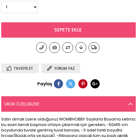
TAVSIYE ET
YORUM YAZ
Paylaş
ÜRÜN ÖZELLIKLERI
Satın almak üzere olduğunuz WOMBHOBBY Sayılarla Boyama setimiz
bu eseri kendi başınıza ortaya çıkarmak için gereken; -50x65 cm
boyutunda tuvale gerilmiş tuval kanvası, -3 adet farklı boyutta
fırçası(Büyük,orta ve küçük), -İhtiyacınız olacak tüm su bazlı akrilik