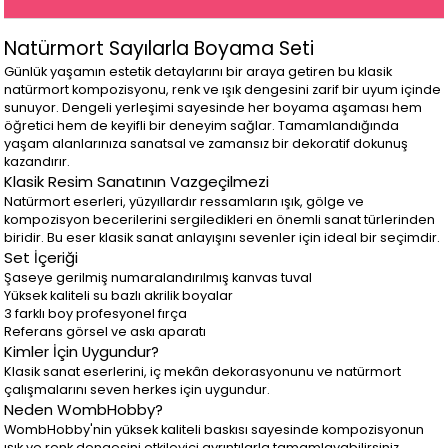
Natürmort Sayılarla Boyama Seti
Günlük yaşamın estetik detaylarını bir araya getiren bu klasik
natürmort kompozisyonu, renk ve ışık dengesini zarif bir uyum içinde
sunuyor. Dengeli yerleşimi sayesinde her boyama aşaması hem
öğretici hem de keyifli bir deneyim sağlar. Tamamlandığında
yaşam alanlarınıza sanatsal ve zamansız bir dekoratif dokunuş
kazandırır.
Klasik Resim Sanatının Vazgeçilmezi
Natürmort eserleri, yüzyıllardır ressamların ışık, gölge ve
kompozisyon becerilerini sergiledikleri en önemli sanat türlerinden
biridir. Bu eser klasik sanat anlayışını sevenler için ideal bir seçimdir.
Set İçeriği
Şaseye gerilmiş numaralandırılmış kanvas tuval
Yüksek kaliteli su bazlı akrilik boyalar
3 farklı boy profesyonel fırça
Referans görsel ve askı aparatı
Kimler İçin Uygundur?
Klasik sanat eserlerini, iç mekân dekorasyonunu ve natürmort
çalışmalarını seven herkes için uygundur.
Neden WombHobby?
WombHobby'nin yüksek kaliteli baskısı sayesinde kompozisyonun
ışık ve renk dengesini etkileyici ayrıntılarla tamamlayabilirsiniz.