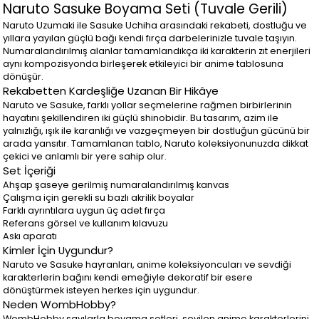
Naruto Sasuke Boyama Seti (Tuvale Gerili)
Naruto Uzumaki ile Sasuke Uchiha arasındaki rekabeti, dostluğu ve
yıllara yayılan güçlü bağı kendi fırça darbelerinizle tuvale taşıyın.
Numaralandırılmış alanlar tamamlandıkça iki karakterin zıt enerjileri
aynı kompozisyonda birleşerek etkileyici bir anime tablosuna
dönüşür.
Rekabetten Kardeşliğe Uzanan Bir Hikâye
Naruto ve Sasuke, farklı yollar seçmelerine rağmen birbirlerinin
hayatını şekillendiren iki güçlü shinobidir. Bu tasarım, azim ile
yalnızlığı, ışık ile karanlığı ve vazgeçmeyen bir dostluğun gücünü bir
arada yansıtır. Tamamlanan tablo, Naruto koleksiyonunuzda dikkat
çekici ve anlamlı bir yere sahip olur.
Set İçeriği
Ahşap şaseye gerilmiş numaralandırılmış kanvas
Çalışma için gerekli su bazlı akrilik boyalar
Farklı ayrıntılara uygun üç adet fırça
Referans görsel ve kullanım kılavuzu
Askı aparatı
Kimler İçin Uygundur?
Naruto ve Sasuke hayranları, anime koleksiyoncuları ve sevdiği
karakterlerin bağını kendi emeğiyle dekoratif bir esere
dönüştürmek isteyen herkes için uygundur.
Neden WombHobby?
WombHobby sayılarla boyama setleri, sevilen anime karakterlerini