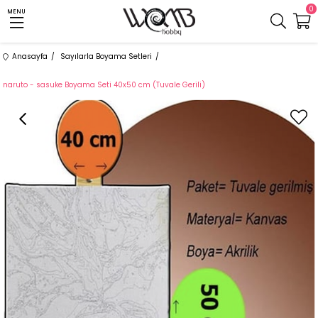
0
MENU
Anasayfa
Sayılarla Boyama Setleri
naruto - sasuke Boyama Seti 40x50 cm (Tuvale Gerili)