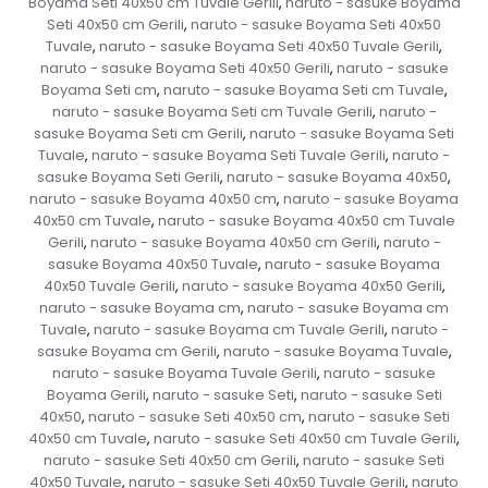
Boyama Seti 40x50 cm Tuvale Gerili
naruto - sasuke Boyama
,
Seti 40x50 cm Gerili
naruto - sasuke Boyama Seti 40x50
,
Tuvale
naruto - sasuke Boyama Seti 40x50 Tuvale Gerili
,
,
naruto - sasuke Boyama Seti 40x50 Gerili
naruto - sasuke
,
Boyama Seti cm
naruto - sasuke Boyama Seti cm Tuvale
,
,
naruto - sasuke Boyama Seti cm Tuvale Gerili
naruto -
,
sasuke Boyama Seti cm Gerili
naruto - sasuke Boyama Seti
,
Tuvale
naruto - sasuke Boyama Seti Tuvale Gerili
naruto -
,
,
sasuke Boyama Seti Gerili
naruto - sasuke Boyama 40x50
,
,
naruto - sasuke Boyama 40x50 cm
naruto - sasuke Boyama
,
40x50 cm Tuvale
naruto - sasuke Boyama 40x50 cm Tuvale
,
Gerili
naruto - sasuke Boyama 40x50 cm Gerili
naruto -
,
,
sasuke Boyama 40x50 Tuvale
naruto - sasuke Boyama
,
40x50 Tuvale Gerili
naruto - sasuke Boyama 40x50 Gerili
,
,
naruto - sasuke Boyama cm
naruto - sasuke Boyama cm
,
Tuvale
naruto - sasuke Boyama cm Tuvale Gerili
naruto -
,
,
sasuke Boyama cm Gerili
naruto - sasuke Boyama Tuvale
,
,
naruto - sasuke Boyama Tuvale Gerili
naruto - sasuke
,
Boyama Gerili
naruto - sasuke Seti
naruto - sasuke Seti
,
,
40x50
naruto - sasuke Seti 40x50 cm
naruto - sasuke Seti
,
,
40x50 cm Tuvale
naruto - sasuke Seti 40x50 cm Tuvale Gerili
,
,
naruto - sasuke Seti 40x50 cm Gerili
naruto - sasuke Seti
,
40x50 Tuvale
naruto - sasuke Seti 40x50 Tuvale Gerili
naruto
,
,