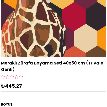
Meraklı Zürafa Boyama Seti 40x50 cm (Tuvale
Gerili)
₺445,27
BOYUT