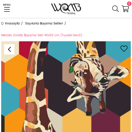
0
MENU
Anasayfa
Sayılarla Boyama Setleri
Meraklı Zürafa Boyama Seti 40x50 cm (Tuvale Gerili)