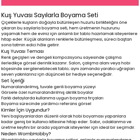
Kuş Yuvası Sayılarla Boyama Seti
Çiçeklerle kuşların doğayla bütünleşen huzurlu birlikteliğini öne
çıkaran bu sayılarla boyama seti, hem üretmenin huzurunu
yaşamak hem de eviniz için anlamlı bir tablo hazırlamak isteyenlere
hitap eder. Küçük alanların renklerle bütünleşmesi, süreci baştan
sona tatmin edici hâle getirir.
Kuş Yuvası Teması
Renk geçişleri ve dengeli kompozisyonu sayesinde çalışma
ilerledikçe görsel derinlik kazanır. Salon, çalışma alanı veya hobi
köşesinde sergilenebilecek tablo; aynı zamanda yaratıcı uğraşları
seven yakınlarınız için düşünceli bir hediye seçeneğidir.
Set İçeriği
Numaralandırılmış, tuvale gerili boyama yüzeyi
Görsele özel numaralandırılmış akrilik boyalar
Farklı detaylarda kullanıma uygun boyama fırçaları
Boyama sürecinde yardımcı referans görsel
Kimler İçin Uygundur?
Yeni başlayanlardan düzenli olarak hobi boyaması yapanlara
kadar geniş bir kullanıcı kitlesine hitap eder. Sabır, odaklanma ve
üretme keyfini bir arada yaşamak isteyenler için ideal bir seçimdir.
Neden WombHobby?
WombHobby sayılarla boyama setleri, anlaşılır numaralandırma