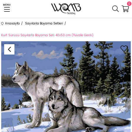
0
MENU
Anasayfa
Sayılarla Boyama Setleri
Kurt Sürüsü Sayılarla Boyama Seti 40x50 cm (Tuvale Gerili)