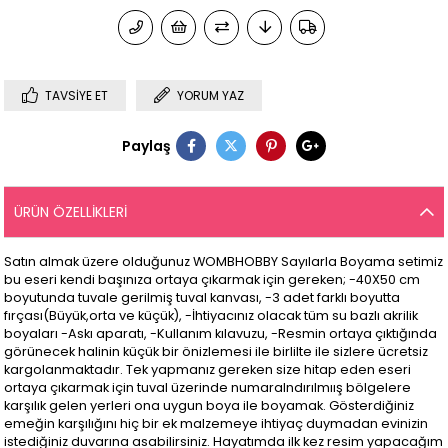
TAVSIYE ET
YORUM YAZ
Paylaş
ÜRÜN ÖZELLIKLERI
Satın almak üzere olduğunuz WOMBHOBBY Sayılarla Boyama setimiz
bu eseri kendi başınıza ortaya çıkarmak için gereken; -40X50 cm
boyutunda tuvale gerilmiş tuval kanvası, -3 adet farklı boyutta
fırçası(Büyük,orta ve küçük), -İhtiyacınız olacak tüm su bazlı akrilik
boyaları -Askı aparatı, -Kullanım kılavuzu, -Resmin ortaya çıktığında
görünecek halinin küçük bir önizlemesi ile birlilte ile sizlere ücretsiz
kargolanmaktadır. Tek yapmanız gereken size hitap eden eseri
ortaya çıkarmak için tuval üzerinde numaralndırılmıış bölgelere
karşılık gelen yerleri ona uygun boya ile boyamak. Gösterdiğiniz
emeğin karşılığını hiç bir ek malzemeye ihtiyaç duymadan evinizin
istediğiniz duvarına asabilirsiniz. Hayatımda ilk kez resim yapacağım