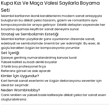
Kupa Kızı Ve Maça Valesi Sayılarla Boyama
Seti
İskambil kartlarının ikonik karakterlerini modern sanat anlayışıyla
buluşturan bu dikkat çekici tasarım, gizem ve romantizmi aynı
kompozisyonda bir araya getiriyor. Estetik detayları sayesinde her
boyama aşaması keyifli bir sanat deneyimi sunar.
Strateji ve Sembolizmin Estetiği
İskambil kartları yüzyıllardır şans oyunlarının ötesinde sanat,
edebiyat ve sembolizmde önemli bir yer edinmiştir. Bu eser, iki
güçlü karakteri özgün bir kompozisyonla yorumlar.
Set İçeriği
Şaseye gerilmiş numaralandırılmış kanvas tuval
Yüksek kaliteli su bazlı akrilik boyalar
3 farklı boy profesyonel fırça
Referans görsel ve askı aparatı
Kimler İçin Uygundur?
Kart temalı sanat eserlerini ve özgün dekorasyonu sevenler için
ideal bir seçimdir.
Neden WombHobby?
Canlı renkleri ve yüksek baskı kalitesiyle dikkat çekici bir sanat eseri
oluşturabilirsiniz.