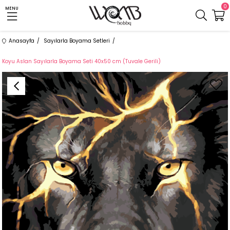
0
MENU
Anasayfa
Sayılarla Boyama Setleri
Koyu Aslan Sayılarla Boyama Seti 40x50 cm (Tuvale Gerili)