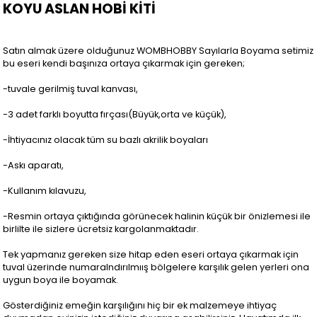
KOYU ASLAN HOBİ KİTİ
Satın almak üzere olduğunuz WOMBHOBBY Sayılarla Boyama setimiz
bu eseri kendi başınıza ortaya çıkarmak için gereken;
-tuvale gerilmiş tuval kanvası,
-3 adet farklı boyutta fırçası(Büyük,orta ve küçük),
-İhtiyacınız olacak tüm su bazlı akrilik boyaları
-Askı aparatı,
-Kullanım kılavuzu,
-Resmin ortaya çıktığında görünecek halinin küçük bir önizlemesi ile
birlilte ile sizlere ücretsiz kargolanmaktadır.
Tek yapmanız gereken size hitap eden eseri ortaya çıkarmak için
tuval üzerinde numaralndırılmıış bölgelere karşılık gelen yerleri ona
uygun boya ile boyamak.
Gösterdiğiniz emeğin karşılığını hiç bir ek malzemeye ihtiyaç