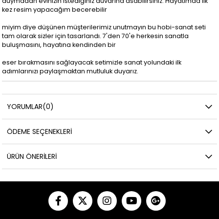
duymadan evinizin istediğiniz duvarına asabilirsiniz. Hayatımda ilk
kez resim yapacağım becerebilir
miyim diye düşünen müşterilerimiz unutmayın bu hobi-sanat seti
tam olarak sizler için tasarlandı. 7'den 70'e herkesin sanatla
buluşmasını, hayatına kendinden bir
eser bırakmasını sağlayacak setimizle sanat yolundaki ilk
adımlarınızı paylaşmaktan mutluluk duyarız.
YORUMLAR
(0)
ÖDEME SEÇENEKLERI
ÜRÜN ÖNERILERI