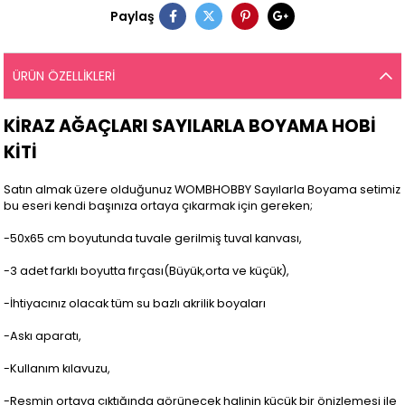
Paylaş
ÜRÜN ÖZELLIKLERI
KİRAZ AĞAÇLARI SAYILARLA BOYAMA HOBİ
KİTİ
Satın almak üzere olduğunuz WOMBHOBBY Sayılarla Boyama setimiz
bu eseri kendi başınıza ortaya çıkarmak için gereken;
-50x65 cm boyutunda tuvale gerilmiş tuval kanvası,
-3 adet farklı boyutta fırçası(Büyük,orta ve küçük),
-İhtiyacınız olacak tüm su bazlı akrilik boyaları
-Askı aparatı,
-Kullanım kılavuzu,
-Resmin ortaya çıktığında görünecek halinin küçük bir önizlemesi ile