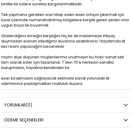
birlilte ile sizlere ücretsiz kargolanmaktadır.
Tek yapmanız gereken size hitap eden eseri ortaya çıkarmak için
tuval üzerinde numaralndırılmıış bölgelere karşılık gelen yerleri ona
uygun boya ile boyamak.
Gösterdiğiniz emeğin karşılığını hiç bir ek malzemeye ihtiyaç
duymadan evinizin istediğiniz duvarına asabilirsiniz. Hayatımda ilk
kez resim yapacağım becerebilir
miyim diye düşünen müşterilerimiz unutmayın bu hobi-sanat seti
tam olarak sizler için tasarlandı. 7'den 70'e herkesin sanatla
buluşmasını, hayatına kendinden bir
eser bırakmasını sağlayacak setimizle sanat yolundaki ilk
adımlarınızı paylaşmaktan mutluluk duyarız.
YORUMLAR
(0)
ÖDEME SEÇENEKLERI