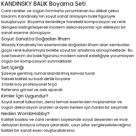
KANDINSKY BALIK Boyama Seti
Canlı renkler ve özgün formlarla yorumlanan bu dikkat çekici
tasarım, Kandinsky'nin soyut sanat anlayışını balık figürüyle
buluşturuyor. Boyama ilerledikçe hareketli kompozisyon ve renk
dengesi belirginleşerek modern dekorasyonlar için etkileyici bir
sanat eserine dönüşüyor.
Soyut Sanatta Doğadan İlham
Wassily Kandinsky'nin eserlerinde doğadan ilham alan semboller,
güçlü renk kullanımıyla birlikte soyut bir anlatıma dönüşmektedir. Bu
özel tasarım da balık figürünü modern sanat estetiğiyle yorumlayan
özgün bir kompozisyon sunmaktadır.
Set İçeriği
Şaseye gerilmiş numaralandırılmış kanvas tuval
Yüksek kaliteli su bazlı akrilik boyalar
3 farklı boy profesyonel fırça
Referans görsel ve askı aparatı
Kimler İçin Uygundur?
Soyut sanat tutkunları, deniz temalı eserlerden hoşlananlar ve
özgün dekorasyon ürünleri arayan herkes için harika bir seçimdir.
Neden WombHobby?
Kaliteli baskısı ve canlı renkleri sayesinde soyut desenleri ve ince
detayları kolayca ortaya çıkarabilir, uzun yıllar sergileyebileceğiniz
kaliteli bir sanat eseri oluşturabilirsiniz.