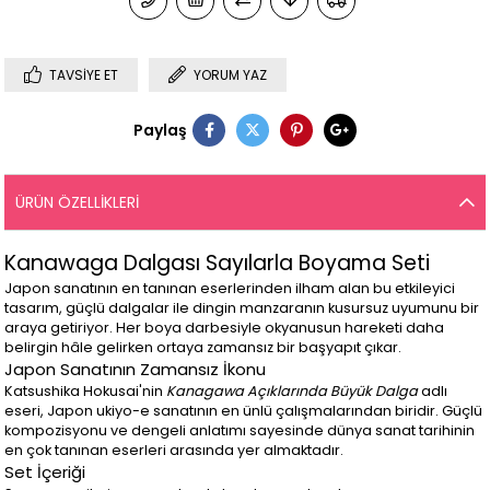
TAVSIYE ET
YORUM YAZ
Paylaş
ÜRÜN ÖZELLIKLERI
Kanawaga Dalgası Sayılarla Boyama Seti
Japon sanatının en tanınan eserlerinden ilham alan bu etkileyici
tasarım, güçlü dalgalar ile dingin manzaranın kusursuz uyumunu bir
araya getiriyor. Her boya darbesiyle okyanusun hareketi daha
belirgin hâle gelirken ortaya zamansız bir başyapıt çıkar.
Japon Sanatının Zamansız İkonu
Katsushika Hokusai'nin
Kanagawa Açıklarında Büyük Dalga
adlı
eseri, Japon ukiyo-e sanatının en ünlü çalışmalarından biridir. Güçlü
kompozisyonu ve dengeli anlatımı sayesinde dünya sanat tarihinin
en çok tanınan eserleri arasında yer almaktadır.
Set İçeriği