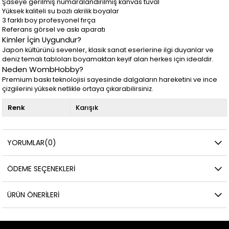
Şaseye gerilmiş numaralandırılmış kanvas tuval
Yüksek kaliteli su bazlı akrilik boyalar
3 farklı boy profesyonel fırça
Referans görsel ve askı aparatı
Kimler İçin Uygundur?
Japon kültürünü sevenler, klasik sanat eserlerine ilgi duyanlar ve
deniz temalı tabloları boyamaktan keyif alan herkes için idealdir.
Neden WombHobby?
Premium baskı teknolojisi sayesinde dalgaların hareketini ve ince
çizgilerini yüksek netlikle ortaya çıkarabilirsiniz.
Renk
Karışık
YORUMLAR
(0)
ÖDEME SEÇENEKLERI
ÜRÜN ÖNERILERI