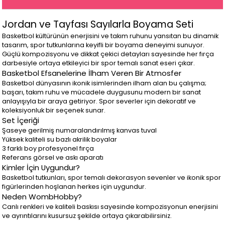
Jordan ve Tayfası Sayılarla Boyama Seti
Basketbol kültürünün enerjisini ve takım ruhunu yansıtan bu dinamik
tasarım, spor tutkunlarına keyifli bir boyama deneyimi sunuyor.
Güçlü kompozisyonu ve dikkat çekici detayları sayesinde her fırça
darbesiyle ortaya etkileyici bir spor temalı sanat eseri çıkar.
Basketbol Efsanelerine İlham Veren Bir Atmosfer
Basketbol dünyasının ikonik isimlerinden ilham alan bu çalışma;
başarı, takım ruhu ve mücadele duygusunu modern bir sanat
anlayışıyla bir araya getiriyor. Spor severler için dekoratif ve
koleksiyonluk bir seçenek sunar.
Set İçeriği
Şaseye gerilmiş numaralandırılmış kanvas tuval
Yüksek kaliteli su bazlı akrilik boyalar
3 farklı boy profesyonel fırça
Referans görsel ve askı aparatı
Kimler İçin Uygundur?
Basketbol tutkunları, spor temalı dekorasyon sevenler ve ikonik spor
figürlerinden hoşlanan herkes için uygundur.
Neden WombHobby?
Canlı renkleri ve kaliteli baskısı sayesinde kompozisyonun enerjisini
ve ayrıntılarını kusursuz şekilde ortaya çıkarabilirsiniz.