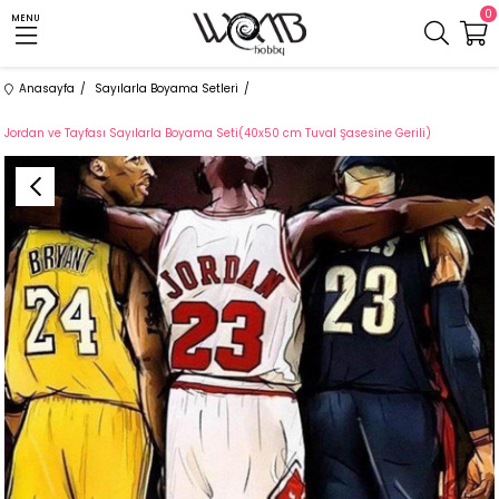
0
MENU
Anasayfa
Sayılarla Boyama Setleri
Jordan ve Tayfası Sayılarla Boyama Seti(40x50 cm Tuval Şasesine Gerili)