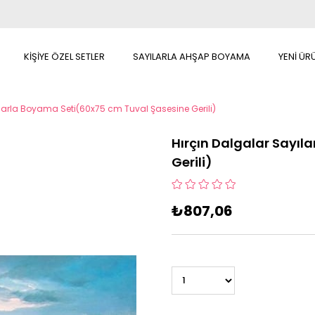
KİŞİYE ÖZEL SETLER
SAYILARLA AHŞAP BOYAMA
YENİ ÜR
ılarla Boyama Seti(60x75 cm Tuval Şasesine Gerili)
Hırçın Dalgalar Sayıl
Gerili)
₺807,06