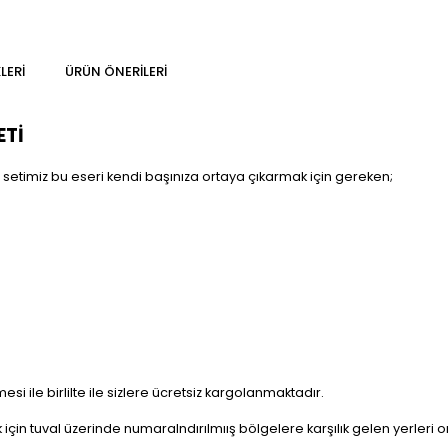
LERI
ÜRÜN ÖNERILERI
ETİ
timiz bu eseri kendi başınıza ortaya çıkarmak için gereken;
i ile birlilte ile sizlere ücretsiz kargolanmaktadır.
çin tuval üzerinde numaralndırılmıış bölgelere karşılık gelen yerleri