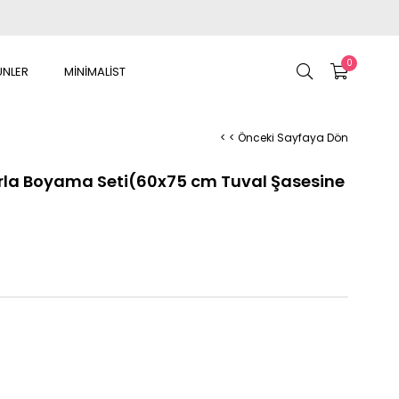
0
ÜNLER
MİNİMALİST
< < Önceki Sayfaya Dön
arla Boyama Seti(60x75 cm Tuval Şasesine