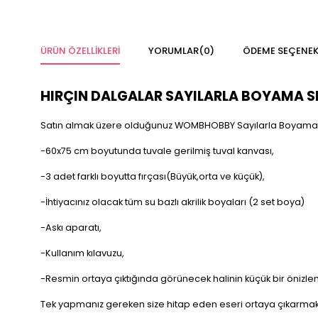
ÜRÜN ÖZELLIKLERI
YORUMLAR
(0)
ÖDEME SEÇENEK
HIRÇIN DALGALAR SAYILARLA BOYAMA S
Satın almak üzere olduğunuz WOMBHOBBY Sayılarla Boyama se
-60x75 cm boyutunda tuvale gerilmiş tuval kanvası,
-3 adet farklı boyutta fırçası(Büyük,orta ve küçük),
-İhtiyacınız olacak tüm su bazlı akrilik boyaları (2 set boya)
-Askı aparatı,
-Kullanım kılavuzu,
-Resmin ortaya çıktığında görünecek halinin küçük bir önizlemes
Tek yapmanız gereken size hitap eden eseri ortaya çıkarmak i