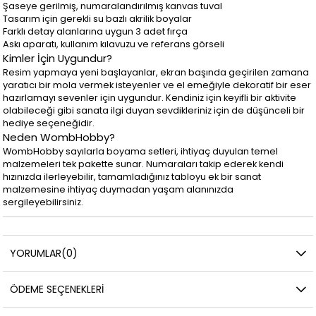
Şaseye gerilmiş, numaralandırılmış kanvas tuval
Tasarım için gerekli su bazlı akrilik boyalar
Farklı detay alanlarına uygun 3 adet fırça
Askı aparatı, kullanım kılavuzu ve referans görseli
Kimler İçin Uygundur?
Resim yapmaya yeni başlayanlar, ekran başında geçirilen zamana
yaratıcı bir mola vermek isteyenler ve el emeğiyle dekoratif bir eser
hazırlamayı sevenler için uygundur. Kendiniz için keyifli bir aktivite
olabileceği gibi sanata ilgi duyan sevdikleriniz için de düşünceli bir
hediye seçeneğidir.
Neden WombHobby?
WombHobby sayılarla boyama setleri, ihtiyaç duyulan temel
malzemeleri tek pakette sunar. Numaraları takip ederek kendi
hızınızda ilerleyebilir, tamamladığınız tabloyu ek bir sanat
malzemesine ihtiyaç duymadan yaşam alanınızda
sergileyebilirsiniz.
YORUMLAR
(0)
ÖDEME SEÇENEKLERI