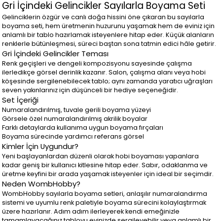
Gri İçindeki Gelincikler Sayılarla Boyama Seti
Gelinciklerin özgür ve canlı doğa hissini öne çıkaran bu sayılarla
boyama seti, hem üretmenin huzurunu yaşamak hem de eviniz için
anlamlı bir tablo hazırlamak isteyenlere hitap eder. Küçük alanların
renklerle bütünleşmesi, süreci baştan sona tatmin edici hâle getirir.
Gri İçindeki Gelincikler Teması
Renk geçişleri ve dengeli kompozisyonu sayesinde çalışma
ilerledikçe görsel derinlik kazanır. Salon, çalışma alanı veya hobi
köşesinde sergilenebilecek tablo; aynı zamanda yaratıcı uğraşları
seven yakınlarınız için düşünceli bir hediye seçeneğidir.
Set İçeriği
Numaralandırılmış, tuvale gerili boyama yüzeyi
Görsele özel numaralandırılmış akrilik boyalar
Farklı detaylarda kullanıma uygun boyama fırçaları
Boyama sürecinde yardımcı referans görsel
Kimler İçin Uygundur?
Yeni başlayanlardan düzenli olarak hobi boyaması yapanlara
kadar geniş bir kullanıcı kitlesine hitap eder. Sabır, odaklanma ve
üretme keyfini bir arada yaşamak isteyenler için ideal bir seçimdir.
Neden WombHobby?
WombHobby sayılarla boyama setleri, anlaşılır numaralandırma
sistemi ve uyumlu renk paletiyle boyama sürecini kolaylaştırmak
üzere hazırlanır. Adım adım ilerleyerek kendi emeğinizle
tamamlayacağınız tabloyu evinizde sergileyebilir veya anlamlı bir