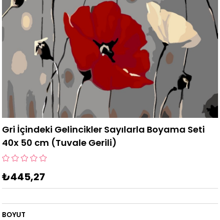
Gri İçindeki Gelincikler Sayılarla Boyama Seti
40x 50 cm (Tuvale Gerili)
₺445,27
BOYUT