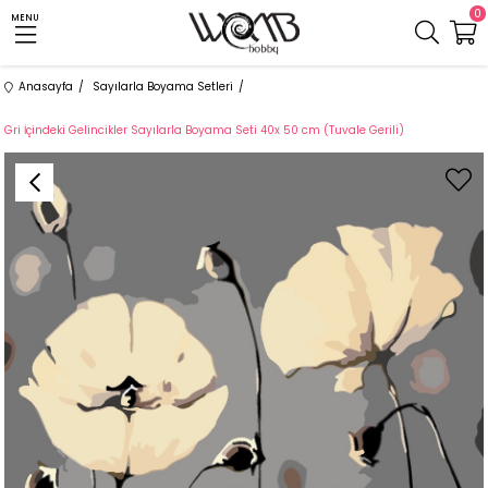
0
MENU
Anasayfa
Sayılarla Boyama Setleri
Gri İçindeki Gelincikler Sayılarla Boyama Seti 40x 50 cm (Tuvale Gerili)