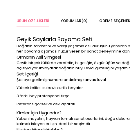
ÜRÜN ÖZELLIKLERI
YORUMLAR
(0)
ÖDEME SEÇENEK
Geyik Sayılarla Boyama Seti
Doğanın zarafetini ve vahşi yaşamın asil duruşunu yansıtan bu 
her boyama aşaması huzur veren bir sanat deneyimine dönüşür
Ormanın Asil Simgesi
Geyik, birçok kültürde zarafetin, bilgeliğin, özgürlüğün ve d
açısıyla yorumlayarak doğanın büyüleyici güzelliğini yaşam al
Set İçeriği
Şaseye gerilmiş numaralandırılmış kanvas tuval
Yüksek kaliteli su bazlı akrilik boyalar
3 farklı boy profesyonel fırça
Referans görsel ve askı aparatı
Kimler İçin Uygundur?
Yaban hayatını, hayvan temalı sanat eserlerini, doğa dekor
katmak isteyenler için ideal bir seçimdir.
Neden WombHobby?