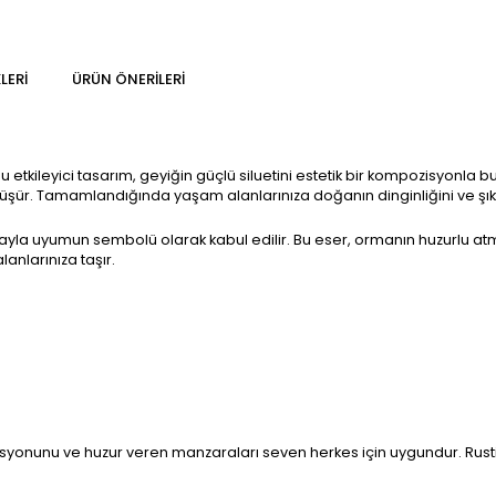
LERI
ÜRÜN ÖNERILERI
etkileyici tasarım, geyiğin güçlü siluetini estetik bir kompozisyonla b
. Tamamlandığında yaşam alanlarınıza doğanın dinginliğini ve şıklığın
oğayla uyumun sembolü olarak kabul edilir. Bu eser, ormanın huzurlu atm
anlarınıza taşır.
asyonunu ve huzur veren manzaraları seven herkes için uygundur. Rust