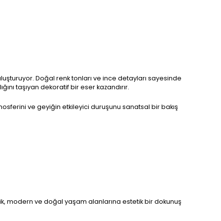
uluşturuyor. Doğal renk tonları ve ince detayları sayesinde
ı taşıyan dekoratif bir eser kazandırır.
osferini ve geyiğin etkileyici duruşunu sanatsal bir bakış
ik, modern ve doğal yaşam alanlarına estetik bir dokunuş