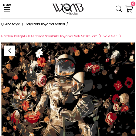
0
MENU
Anasayfa
Sayılarla Boyama Setleri
Garden Delights II Astronot Sayılarla Boyama Seti 50X65 cm (Tuvale Gerili)