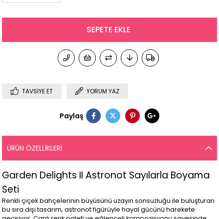
TAVSIYE ET
YORUM YAZ
Paylaş
ÜRÜN ÖZELLIKLERI
Garden Delights II Astronot Sayılarla Boyama
Seti
Renkli çiçek bahçelerinin büyüsünü uzayın sonsuzluğu ile buluşturan
bu sıra dışı tasarım, astronot figürüyle hayal gücünü harekete
geçiriyor. Canlı renk paleti ve eğlenceli kompozisyonu sayesinde