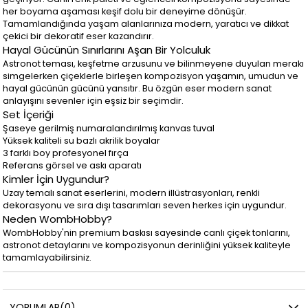
her boyama aşaması keşif dolu bir deneyime dönüşür.
Tamamlandığında yaşam alanlarınıza modern, yaratıcı ve dikkat
çekici bir dekoratif eser kazandırır.
Hayal Gücünün Sınırlarını Aşan Bir Yolculuk
Astronot teması, keşfetme arzusunu ve bilinmeyene duyulan merakı
simgelerken çiçeklerle birleşen kompozisyon yaşamın, umudun ve
hayal gücünün gücünü yansıtır. Bu özgün eser modern sanat
anlayışını sevenler için eşsiz bir seçimdir.
Set İçeriği
Şaseye gerilmiş numaralandırılmış kanvas tuval
Yüksek kaliteli su bazlı akrilik boyalar
3 farklı boy profesyonel fırça
Referans görsel ve askı aparatı
Kimler İçin Uygundur?
Uzay temalı sanat eserlerini, modern illüstrasyonları, renkli
dekorasyonu ve sıra dışı tasarımları seven herkes için uygundur.
Neden WombHobby?
WombHobby'nin premium baskısı sayesinde canlı çiçek tonlarını,
astronot detaylarını ve kompozisyonun derinliğini yüksek kaliteyle
tamamlayabilirsiniz.
YORUMLAR
(0)