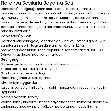
Floransa Sayılarla Boyama Seti
Rönesans'ın doğduğu şehir olarak kabul edilen Floransa'nın
büyüleyici mimarisini yansıtan bu zarif tasarım, sanat ve tarihin eşsiz
uyumunu yaşam alanlarınıza taşıyor. Sıcak taş tonları ve tarihi
ayrıntıları sayesinde her boyama aşaması ilham verici bir yolculuğa
dönüşür. Tamamlandığında dekorasyonunuza Avrupa'nın kültürel
mirasını kazandırır.
Rönesans'ın Kalbi
Floransa, Michelangelo, Leonardo da Vinci ve Botticelli gibi büyük
sanatçıların izlerini taşıyan dünyanın en önemli kültür
merkezlerinden biridir. Tarihi yapıları ve sanat mirasıyla UNESCO
Dünya Mirası Listesi'nde yer almaktadır.
Set İçeriği
Şaseye gerilmiş numaralandırılmış kanvas tuval
Yüksek kaliteli su bazlı akrilik boyalar
3 farklı boy profesyonel fırça
Referans görsel ve askı aparatı
Kimler İçin Uygundur?
İtalya'yı, sanat tarihini ve tarihi şehir manzaralarını seven herkes için
uygundur.
Neden WombHobby?
WombHobby'nin kaliteli baskısı sayesinde tarihi mimariyi, sıcak renk
tonlarını ve ince ayrıntıları yüksek netlikle tamamlayabilirsiniz.