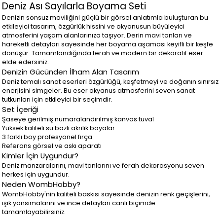
Deniz Ası Sayılarla Boyama Seti
Denizin sonsuz maviliğini güçlü bir görsel anlatımla buluşturan bu
etkileyici tasarım, özgürlük hissini ve okyanusun büyüleyici
atmosferini yaşam alanlarınıza taşıyor. Derin mavi tonları ve
hareketli detayları sayesinde her boyama aşaması keyifli bir keşfe
dönüşür. Tamamlandığında ferah ve modern bir dekoratif eser
elde edersiniz.
Denizin Gücünden İlham Alan Tasarım
Deniz temalı sanat eserleri özgürlüğü, keşfetmeyi ve doğanın sınırsız
enerjisini simgeler. Bu eser okyanus atmosferini seven sanat
tutkunları için etkileyici bir seçimdir.
Set İçeriği
Şaseye gerilmiş numaralandırılmış kanvas tuval
Yüksek kaliteli su bazlı akrilik boyalar
3 farklı boy profesyonel fırça
Referans görsel ve askı aparatı
Kimler İçin Uygundur?
Deniz manzaralarını, mavi tonlarını ve ferah dekorasyonu seven
herkes için uygundur.
Neden WombHobby?
WombHobby'nin kaliteli baskısı sayesinde denizin renk geçişlerini,
ışık yansımalarını ve ince detayları canlı biçimde
tamamlayabilirsiniz.