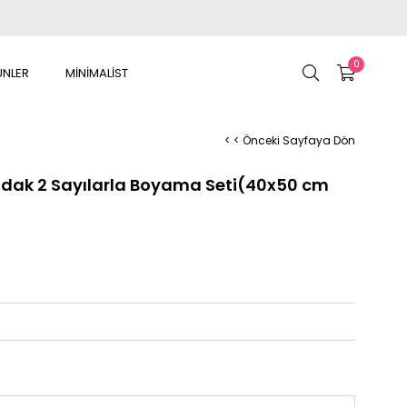
0
ÜNLER
MİNİMALİST
< < Önceki Sayfaya Dön
udak 2 Sayılarla Boyama Seti(40x50 cm