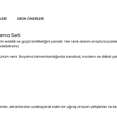
LERI
ÜRÜN ÖNERILERI
ama Seti
 estetik ve güçlü birlikteliğini yansıtır. Her renk alanını sırayla boy
debilirsiniz.
görünüm verir. Boyama tamamlandığında sanatsal, modern ve dikkat çekic
er, ekranlardan uzaklaşarak sakin bir uğraş arayan yetişkinler ve ke