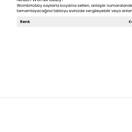
WombHobby sayılarla boyama setleri, anlaşılır numaralandırm
tamamlayacağınız tabloyu evinizde sergileyebilir veya anlamlı
Renk
K