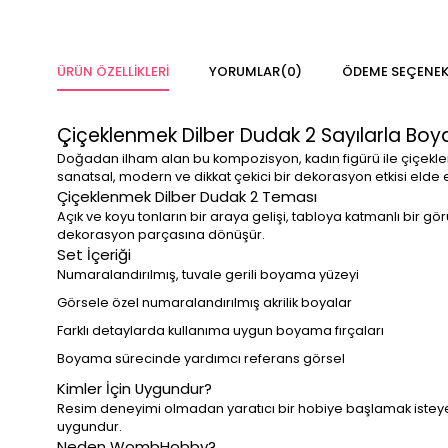
ÜRÜN ÖZELLIKLERI
YORUMLAR
(0)
ÖDEME SEÇENEK
Çiçeklenmek Dilber Dudak 2 Sayılarla Boy
Doğadan ilham alan bu kompozisyon, kadın figürü ile çiçeklerin
sanatsal, modern ve dikkat çekici bir dekorasyon etkisi elde e
Çiçeklenmek Dilber Dudak 2 Teması
Açık ve koyu tonların bir araya gelişi, tabloya katmanlı bir 
dekorasyon parçasına dönüşür.
Set İçeriği
Numaralandırılmış, tuvale gerili boyama yüzeyi
Görsele özel numaralandırılmış akrilik boyalar
Farklı detaylarda kullanıma uygun boyama fırçaları
Boyama sürecinde yardımcı referans görsel
Kimler İçin Uygundur?
Resim deneyimi olmadan yaratıcı bir hobiye başlamak isteyenl
uygundur.
Neden WombHobby?