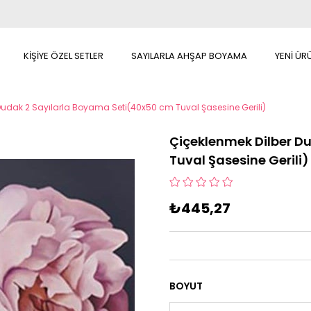
KİŞİYE ÖZEL SETLER
SAYILARLA AHŞAP BOYAMA
YENİ ÜR
Dudak 2 Sayılarla Boyama Seti(40x50 cm Tuval Şasesine Gerili)
Çiçeklenmek Dilber D
Tuval Şasesine Gerili)
₺445,27
BOYUT