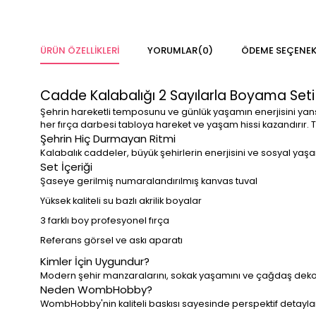
ÜRÜN ÖZELLIKLERI
YORUMLAR
(0)
ÖDEME SEÇENEK
Cadde Kalabalığı 2 Sayılarla Boyama Seti
Şehrin hareketli temposunu ve günlük yaşamın enerjisini yansı
her fırça darbesi tabloya hareket ve yaşam hissi kazandırır.
Şehrin Hiç Durmayan Ritmi
Kalabalık caddeler, büyük şehirlerin enerjisini ve sosyal yaşa
Set İçeriği
Şaseye gerilmiş numaralandırılmış kanvas tuval
Yüksek kaliteli su bazlı akrilik boyalar
3 farklı boy profesyonel fırça
Referans görsel ve askı aparatı
Kimler İçin Uygundur?
Modern şehir manzaralarını, sokak yaşamını ve çağdaş deko
Neden WombHobby?
WombHobby'nin kaliteli baskısı sayesinde perspektif detaylarını 