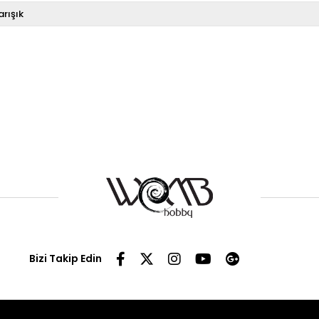
arışık
Bizi Takip Edin