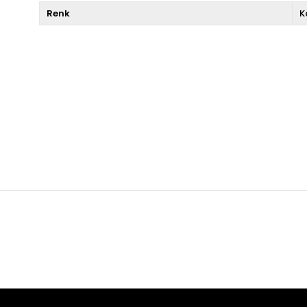
Renk
K