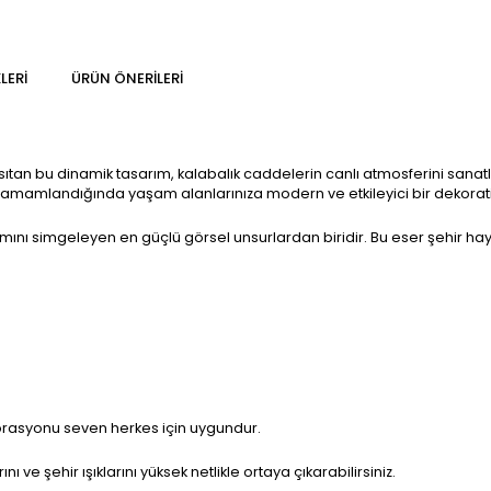
LERI
ÜRÜN ÖNERILERI
tan bu dinamik tasarım, kalabalık caddelerin canlı atmosferini sanatla
 Tamamlandığında yaşam alanlarınıza modern ve etkileyici bir dekorat
mını simgeleyen en güçlü görsel unsurlardan biridir. Bu eser şehir hayat
rasyonu seven herkes için uygundur.
ve şehir ışıklarını yüksek netlikle ortaya çıkarabilirsiniz.