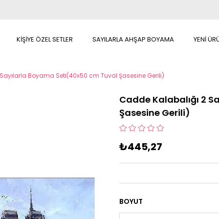
KİŞİYE ÖZEL SETLER
SAYILARLA AHŞAP BOYAMA
YENİ ÜR
Sayılarla Boyama Seti(40x50 cm Tuval Şasesine Gerili)
Cadde Kalabalığı 2 S
Şasesine Gerili)
₺445,27
BOYUT