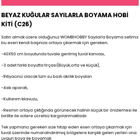
BEYAZ KUĞULAR SAYILARLA BOYAMA HOBİ
KİTİ (C26)
Satın almak üzere olduğunuz WOMBHOBBY Sayılarla Boyama setimiz
bu eseri kendi başınıza ortaya çıkarmak için gereken;
-40X50 cm boyutunda tuvale gerilmiş tuval kanvası,
-3 adet farklı boyutta fırçası(Büyük,orta ve küçük),
-İhtiyacınız olacak tüm su bazlı akrilik boyaları
-Askı aparatı,
-Kullanım kılavuzu,
-Resmin ortaya çıktığında görünecek halinin küçük bir önizlemesi ile
birlilte ile sizlere ücretsiz kargolanmaktadır.
Tek yapmanız gereken size hitap eden eseri ortaya çıkarmak için
tuval üzerinde numaralndırılmıış bölgelere karşılık gelen yerleri ona
uygun boya ile boyamak.