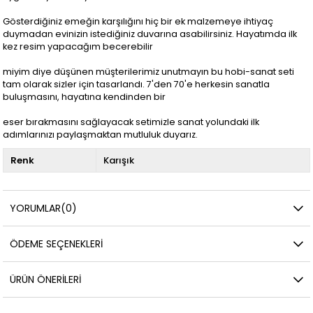
Gösterdiğiniz emeğin karşılığını hiç bir ek malzemeye ihtiyaç
duymadan evinizin istediğiniz duvarına asabilirsiniz. Hayatımda ilk
kez resim yapacağım becerebilir
miyim diye düşünen müşterilerimiz unutmayın bu hobi-sanat seti
tam olarak sizler için tasarlandı. 7'den 70'e herkesin sanatla
buluşmasını, hayatına kendinden bir
eser bırakmasını sağlayacak setimizle sanat yolundaki ilk
adımlarınızı paylaşmaktan mutluluk duyarız.
Renk
Karışık
YORUMLAR
(0)
ÖDEME SEÇENEKLERI
ÜRÜN ÖNERILERI