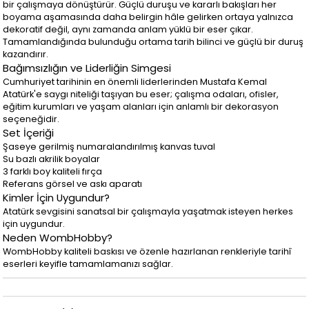
bir çalışmaya dönüştürür. Güçlü duruşu ve kararlı bakışları her
boyama aşamasında daha belirgin hâle gelirken ortaya yalnızca
dekoratif değil, aynı zamanda anlam yüklü bir eser çıkar.
Tamamlandığında bulunduğu ortama tarih bilinci ve güçlü bir duruş
kazandırır.
Bağımsızlığın ve Liderliğin Simgesi
Cumhuriyet tarihinin en önemli liderlerinden Mustafa Kemal
Atatürk'e saygı niteliği taşıyan bu eser; çalışma odaları, ofisler,
eğitim kurumları ve yaşam alanları için anlamlı bir dekorasyon
seçeneğidir.
Set İçeriği
Şaseye gerilmiş numaralandırılmış kanvas tuval
Su bazlı akrilik boyalar
3 farklı boy kaliteli fırça
Referans görsel ve askı aparatı
Kimler İçin Uygundur?
Atatürk sevgisini sanatsal bir çalışmayla yaşatmak isteyen herkes
için uygundur.
Neden WombHobby?
WombHobby kaliteli baskısı ve özenle hazırlanan renkleriyle tarihî
eserleri keyifle tamamlamanızı sağlar.