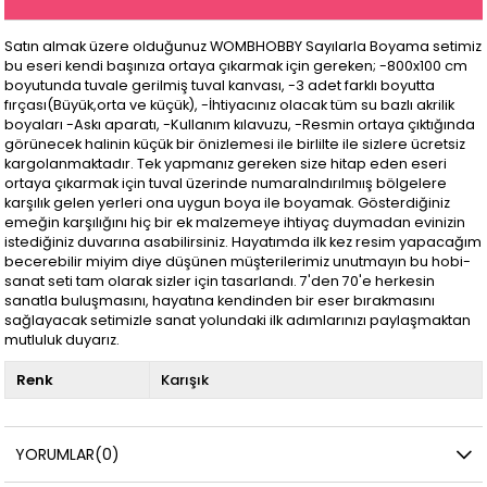
Satın almak üzere olduğunuz WOMBHOBBY Sayılarla Boyama setimiz
bu eseri kendi başınıza ortaya çıkarmak için gereken; -800x100 cm
boyutunda tuvale gerilmiş tuval kanvası, -3 adet farklı boyutta
fırçası(Büyük,orta ve küçük), -İhtiyacınız olacak tüm su bazlı akrilik
boyaları -Askı aparatı, -Kullanım kılavuzu, -Resmin ortaya çıktığında
görünecek halinin küçük bir önizlemesi ile birlilte ile sizlere ücretsiz
kargolanmaktadır. Tek yapmanız gereken size hitap eden eseri
ortaya çıkarmak için tuval üzerinde numaralndırılmıış bölgelere
karşılık gelen yerleri ona uygun boya ile boyamak. Gösterdiğiniz
emeğin karşılığını hiç bir ek malzemeye ihtiyaç duymadan evinizin
istediğiniz duvarına asabilirsiniz. Hayatımda ilk kez resim yapacağım
becerebilir miyim diye düşünen müşterilerimiz unutmayın bu hobi-
sanat seti tam olarak sizler için tasarlandı. 7'den 70'e herkesin
sanatla buluşmasını, hayatına kendinden bir eser bırakmasını
sağlayacak setimizle sanat yolundaki ilk adımlarınızı paylaşmaktan
mutluluk duyarız.
Renk
Karışık
YORUMLAR
(0)