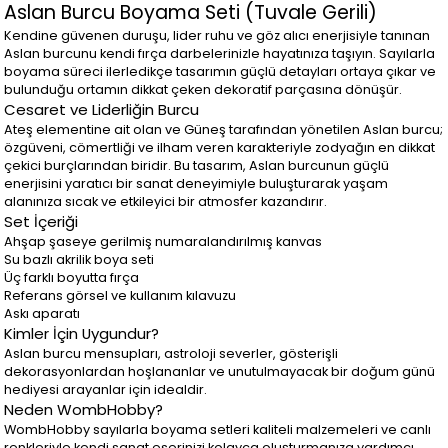
Aslan Burcu Boyama Seti (Tuvale Gerili)
Kendine güvenen duruşu, lider ruhu ve göz alıcı enerjisiyle tanınan
Aslan burcunu kendi fırça darbelerinizle hayatınıza taşıyın. Sayılarla
boyama süreci ilerledikçe tasarımın güçlü detayları ortaya çıkar ve
bulunduğu ortamın dikkat çeken dekoratif parçasına dönüşür.
Cesaret ve Liderliğin Burcu
Ateş elementine ait olan ve Güneş tarafından yönetilen Aslan burcu;
özgüveni, cömertliği ve ilham veren karakteriyle zodyağın en dikkat
çekici burçlarından biridir. Bu tasarım, Aslan burcunun güçlü
enerjisini yaratıcı bir sanat deneyimiyle buluşturarak yaşam
alanınıza sıcak ve etkileyici bir atmosfer kazandırır.
Set İçeriği
Ahşap şaseye gerilmiş numaralandırılmış kanvas
Su bazlı akrilik boya seti
Üç farklı boyutta fırça
Referans görsel ve kullanım kılavuzu
Askı aparatı
Kimler İçin Uygundur?
Aslan burcu mensupları, astroloji severler, gösterişli
dekorasyonlardan hoşlananlar ve unutulmayacak bir doğum günü
hediyesi arayanlar için idealdir.
Neden WombHobby?
WombHobby sayılarla boyama setleri kaliteli malzemeleri ve canlı
renkleriyle kendi sanat eserinizi kolayca oluşturmanıza yardımcı