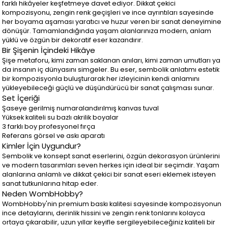
farklı hikâyeler keşfetmeye davet ediyor. Dikkat çekici
kompozisyonu, zengin renk geçişleri ve ince ayrıntıları sayesinde
her boyama aşaması yaratıcı ve huzur veren bir sanat deneyimine
dönüşür. Tamamlandığında yaşam alanlarınıza modern, anlam
yüklü ve özgün bir dekoratif eser kazandırır.
Bir Şişenin İçindeki Hikâye
Şişe metaforu, kimi zaman saklanan anıları, kimi zaman umutları ya
da insanın iç dünyasını simgeler. Bu eser, sembolik anlatımı estetik
bir kompozisyonla buluşturarak her izleyicinin kendi anlamını
yükleyebileceği güçlü ve düşündürücü bir sanat çalışması sunar.
Set İçeriği
Şaseye gerilmiş numaralandırılmış kanvas tuval
Yüksek kaliteli su bazlı akrilik boyalar
3 farklı boy profesyonel fırça
Referans görsel ve askı aparatı
Kimler İçin Uygundur?
Sembolik ve konsept sanat eserlerini, özgün dekorasyon ürünlerini
ve modern tasarımları seven herkes için ideal bir seçimdir. Yaşam
alanlarına anlamlı ve dikkat çekici bir sanat eseri eklemek isteyen
sanat tutkunlarına hitap eder.
Neden WombHobby?
WombHobby'nin premium baskı kalitesi sayesinde kompozisyonun
ince detaylarını, derinlik hissini ve zengin renk tonlarını kolayca
ortaya çıkarabilir, uzun yıllar keyifle sergileyebileceğiniz kaliteli bir