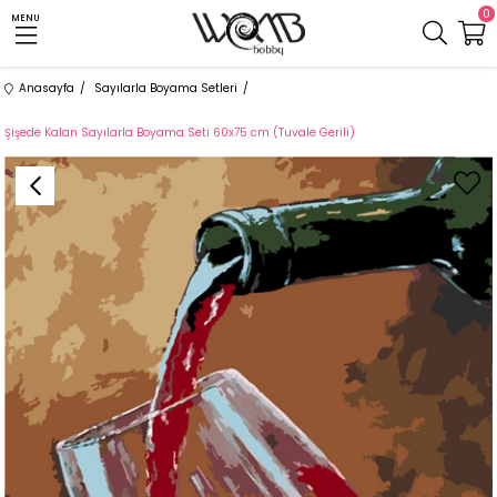
0
MENU
Anasayfa
Sayılarla Boyama Setleri
Şişede Kalan Sayılarla Boyama Seti 60x75 cm (Tuvale Gerili)